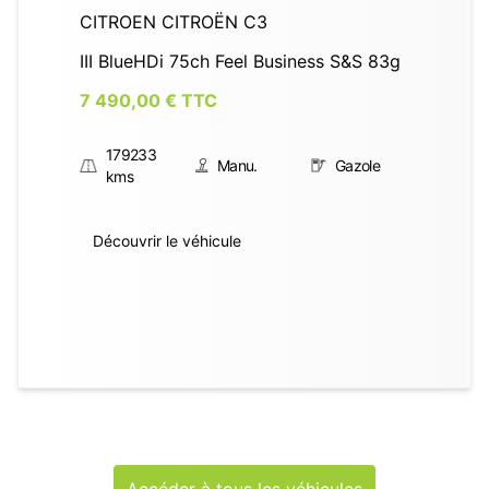
s S&S 83g
CITROEN CITROËN C3
1.6i 16v Exclusive
Gazole
5 490,00
€ TTC
86000
Manu.
Essence
kms
Découvrir le véhicule