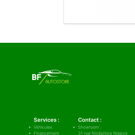
Services :
Contact :
Véhicules
Showroom :
Financement
31 rue Nicéphore Niepce